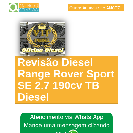
Quero Anunciar no ANOTZ !
Revisão Diesel
Range Rover Sport
SE 2.7 190cv TB
Diesel
Atendimento via Whats App
Mande uma mensagem clicando