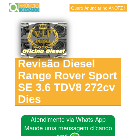
Quero Anunciar no ANOTZ !
Revisão Diesel
Range Rover Sport
SE 3.6 TDV8 272cv
Dies
Atendimento via Whats App
Mande uma mensagem clicando