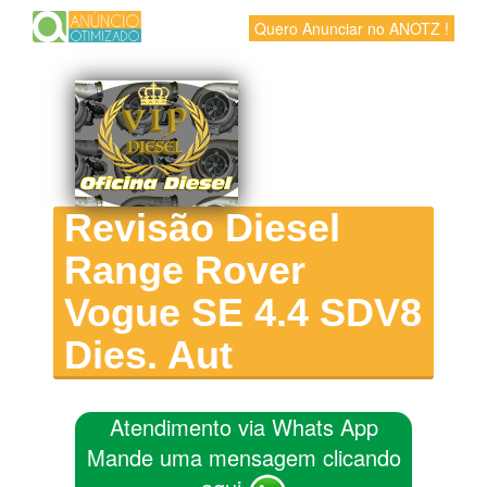
Quero Anunciar no ANOTZ !
Revisão Diesel
Range Rover
Vogue SE 4.4 SDV8
Dies. Aut
Atendimento via Whats App
Mande uma mensagem clicando