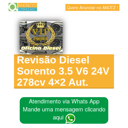
Quero Anunciar no ANOTZ !
Revisão Diesel
Sorento 3.5 V6 24V
278cv 4×2 Aut.
Atendimento via Whats App
Mande uma mensagem clicando
aqui