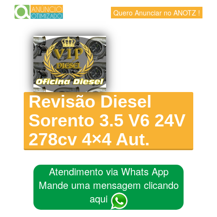
Quero Anunciar no ANOTZ !
Revisão Diesel
Sorento 3.5 V6 24V
278cv 4×4 Aut.
Atendimento via Whats App
Mande uma mensagem clicando
aqui