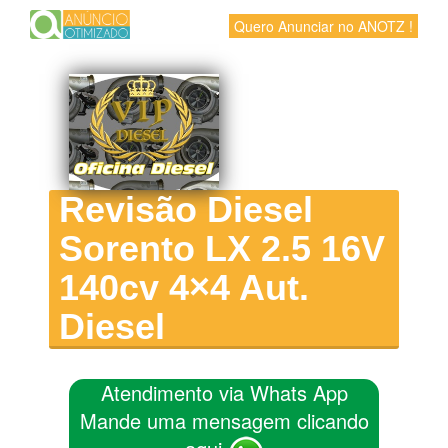
Quero Anunciar no ANOTZ !
Revisão Diesel
Sorento LX 2.5 16V
140cv 4×4 Aut.
Diesel
Atendimento via Whats App
Mande uma mensagem clicando