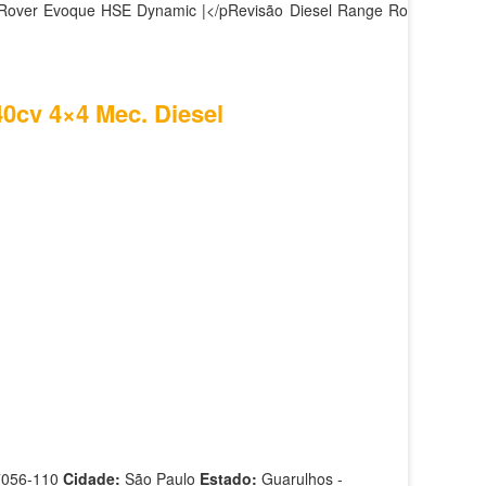
 Rover Evoque HSE Dynamic |</pRevisão Diesel Range Rover
40cv 4×4 Mec. Diesel
7056-110
Cidade:
São Paulo
Estado:
Guarulhos -