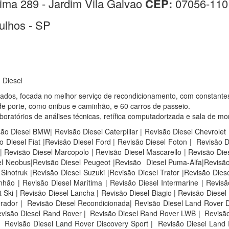
ima 289 - Jardim Vila Galvao
CEP:
07056-110
ulhos - SP
 Diesel
sados, focada no melhor serviço de recondicionamento, com constante
e porte, como onibus e caminhão, e 60 carros de passeio.
atórios de análises técnicas, retífica computadorizada e sala de mo
são Diesel BMW| Revisão Diesel Caterpillar | Revisão Diesel Chevrolet
 Diesel Fiat |Revisão Diesel Ford | Revisão Diesel Foton | Revisão 
 Revisão Diesel Marcopolo | Revisão Diesel Mascarello | Revisão Die
sel Neobus|Revisão Diesel Peugeot |Revisão Diesel Puma-Alfa|Revisão
inotruk |Revisão Diesel Suzuki |Revisão Diesel Trator |Revisão Diese
ão | Revisão Diesel Marítima | Revisão Diesel Intermarine | Revisão
Ski | Revisão Diesel Lancha | Revisão Diesel Biagio | Revisão Diesel 
rador | Revisão Diesel Recondicionada| Revisão Diesel Land Rover D
visão Diesel Rand Rover |
Revisão Diesel Rand Rover LWB |
Revisão
Revisão Diesel Land Rover Discovery Sport |
Revisão Diesel Land