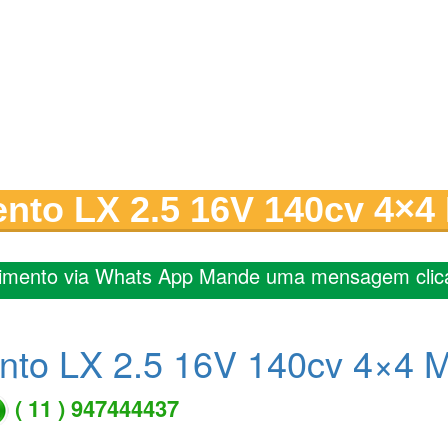
ento LX 2.5 16V 140cv 4×4 
imento via Whats App Mande uma mensagem clic
nto LX 2.5 16V 140cv 4×4 M
( 11 ) 947444437