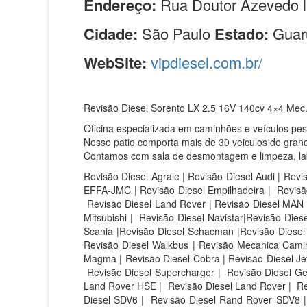
Endereço:
Rua Doutor Azevedo l
Cidade:
São Paulo
Estado:
Guar
WebSite:
vipdiesel.com.br/
Revisão Diesel Sorento LX 2.5 16V 140cv 4×4 Mec.
Oficina especializada em caminhões e veículos pe
Nosso patio comporta mais de 30 veiculos de grand
Contamos com sala de desmontagem e limpeza, labor
Revisão Diesel Agrale | Revisão Diesel Audi | Revi
EFFA-JMC | Revisão Diesel Empilhadeira | Revisão
Revisão Diesel Land Rover | Revisão Diesel MAN |
Mitsubishi | Revisão Diesel Navistar|Revisão Die
Scania |Revisão Diesel Schacman |Revisão Diesel S
Revisão Diesel Walkbus | Revisão Mecanica Caminh
Magma | Revisão Diesel Cobra | Revisão Diesel Jet 
Revisão Diesel Supercharger | Revisão Diesel Ge
Land Rover HSE |
Revisão Diesel Land Rover |
Re
Diesel SDV6 |
Revisão Diesel Rand Rover SDV8 |