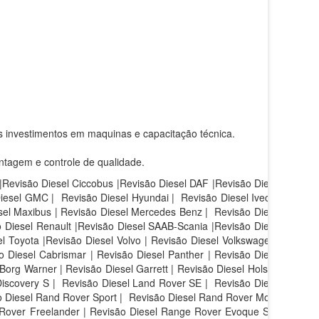
s investimentos em maquinas e capacitação técnica.
ntagem e controle de qualidade.
 |Revisão Diesel Ciccobus |Revisão Diesel DAF |Revisão Diesel
Diesel GMC | Revisão Diesel Hyundai | Revisão Diesel Iveco |
sel Maxibus | Revisão Diesel Mercedes Benz | Revisão Diesel
 Diesel Renault |Revisão Diesel SAAB-Scania |Revisão Diesel
l Toyota |Revisão Diesel Volvo | Revisão Diesel Volkswagen |
 Diesel Cabrismar | Revisão Diesel Panther | Revisão Diesel
Borg Warner | Revisão Diesel Garrett | Revisão Diesel Holset |
iscovery S |
Revisão Diesel Land Rover SE |
Revisão Diesel
 Diesel Rand Rover Sport |
Revisão Diesel Rand Rover Motor
 Rover Freelander | Revisão Diesel Range Rover Evoque SE |