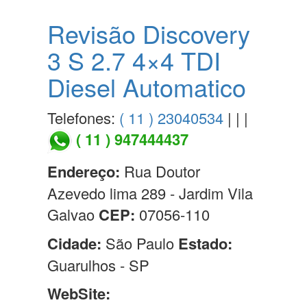
Revisão Discovery
3 S 2.7 4×4 TDI
Diesel Automatico
Telefones:
( 11 ) 23040534
| | |
( 11 ) 947444437
Endereço:
Rua Doutor
Azevedo lima 289 - Jardim Vila
Galvao
CEP:
07056-110
Cidade:
São Paulo
Estado:
Guarulhos - SP
WebSite: