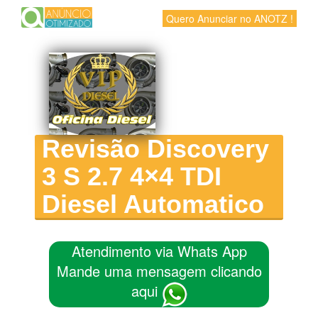
Quero Anunciar no ANOTZ !
Revisão Discovery
3 S 2.7 4×4 TDI
Diesel Automatico
Atendimento via Whats App
Mande uma mensagem clicando
aqui