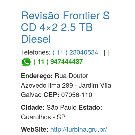
Revisão Frontier S
CD 4×2 2.5 TB
Diesel
Telefones:
( 11 ) 23040534
| | |
( 11 ) 947444437
Endereço:
Rua Doutor
Azevedo lima 289 - Jardim Vila
Galvao
CEP:
07056-110
Cidade:
São Paulo
Estado:
Guarulhos - SP
WebSite:
http://turbina.gru.br/