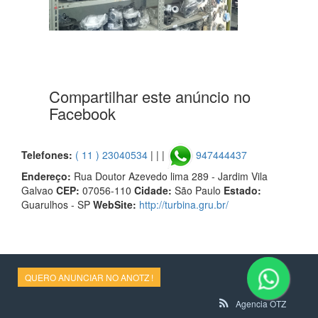
Compartilhar este anúncio no
Facebook
Telefones:
( 11 ) 23040534
| | |
947444437
Endereço:
Rua Doutor Azevedo lima 289 - Jardim Vila
Galvao
CEP:
07056-110
Cidade:
São Paulo
Estado:
Guarulhos - SP
WebSite:
http://turbina.gru.br/
QUERO ANUNCIAR NO ANOTZ !
Agencia OTZ