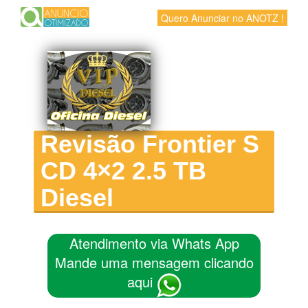
Quero Anunciar no ANOTZ !
Revisão Frontier S
CD 4×2 2.5 TB
Diesel
Atendimento via Whats App
Mande uma mensagem clicando
aqui