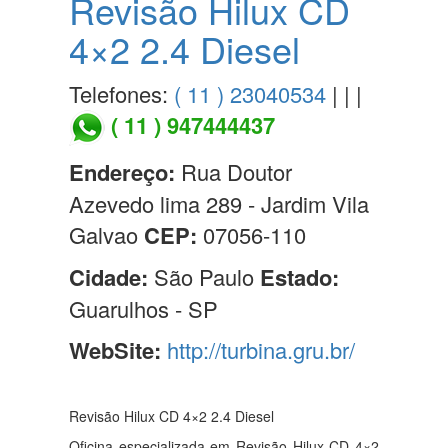
Revisão Hilux CD
4×2 2.4 Diesel
Telefones:
( 11 ) 23040534
| | |
( 11 ) 947444437
Endereço:
Rua Doutor
Azevedo lima 289 - Jardim Vila
Galvao
CEP:
07056-110
Cidade:
São Paulo
Estado:
Guarulhos - SP
WebSite:
http://turbina.gru.br/
Revisão Hilux CD 4×2 2.4 Diesel
Oficina especializada em Revisão Hilux CD 4×2