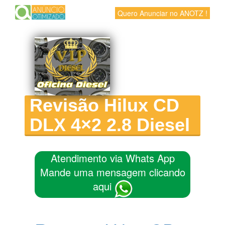
Quero Anunciar no ANOTZ !
Revisão Hilux CD
DLX 4×2 2.8 Diesel
Atendimento via Whats App
Mande uma mensagem clicando
aqui