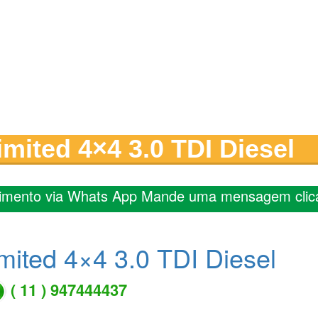
mited 4×4 3.0 TDI Diesel
imento via Whats App Mande uma mensagem clic
mited 4×4 3.0 TDI Diesel
( 11 ) 947444437