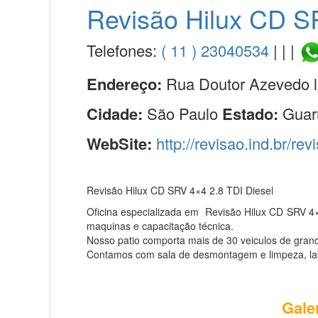
Revisão Hilux CD S
Telefones:
( 11 ) 23040534
| | |
Endereço:
Rua Doutor Azevedo l
Cidade:
São Paulo
Estado:
Guar
WebSite:
http://revisao.ind.br/rev
Revisão Hilux CD SRV 4×4 2.8 TDI Diesel
Oficina especializada em Revisão Hilux CD SRV 4×
maquinas e capacitação técnica.
Nosso patio comporta mais de 30 veiculos de grand
Contamos com sala de desmontagem e limpeza, labor
Gale