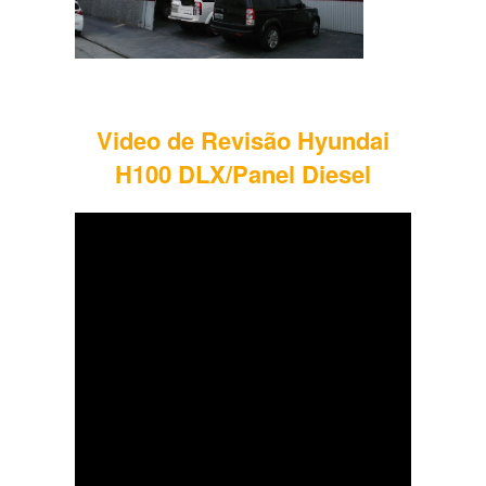
Video de Revisão Hyundai
H100 DLX/Panel Diesel