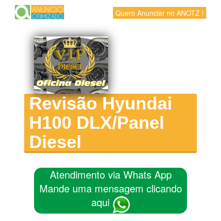
Quero Anunciar no ANOTZ !
Revisão Hyundai
H100 DLX/Panel
Diesel
Atendimento via Whats App
Mande uma mensagem clicando
aqui