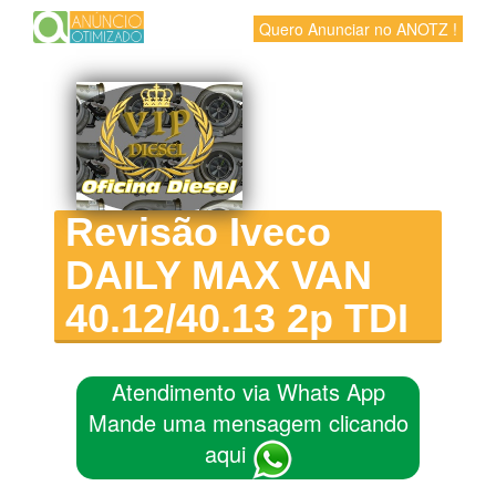
Quero Anunciar no ANOTZ !
Revisão Iveco
DAILY MAX VAN
40.12/40.13 2p TDI
Atendimento via Whats App
Mande uma mensagem clicando
aqui