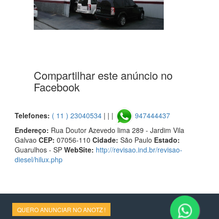
Compartilhar este anúncio no
Facebook
Telefones:
( 11 ) 23040534
| | |
947444437
Endereço:
Rua Doutor Azevedo lima 289 - Jardim Vila
Galvao
CEP:
07056-110
Cidade:
São Paulo
Estado:
Guarulhos - SP
WebSite:
http://revisao.ind.br/revisao-
diesel/hilux.php
QUERO ANUNCIAR NO ANOTZ !