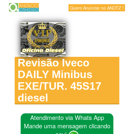
Quero Anunciar no ANOTZ !
Revisão Iveco
DAILY Minibus
EXE/TUR. 45S17
diesel
Atendimento via Whats App
Mande uma mensagem clicando