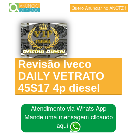
Quero Anunciar no ANOTZ !
Revisão Iveco
DAILY VETRATO
45S17 4p diesel
Atendimento via Whats App
Mande uma mensagem clicando
aqui