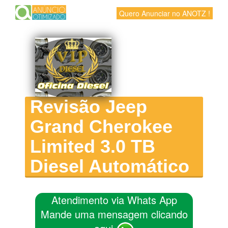
Quero Anunciar no ANOTZ !
Revisão Jeep
Grand Cherokee
Limited 3.0 TB
Diesel Automático
Atendimento via Whats App
Mande uma mensagem clicando