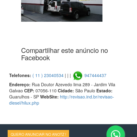
Compartilhar este anúncio no
Facebook
Telefones:
( 11 ) 23040534
| | |
947444437
Endereço:
Rua Doutor Azevedo lima 289 - Jardim Vila
Galvao
CEP:
07056-110
Cidade:
São Paulo
Estado:
Guarulhos - SP
WebSite:
http://revisao.ind.br/revisao-
diesel/hilux.php
QUERO ANUNCIAR NO ANOTZ !