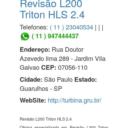
Revisão L200
Triton HLS 2.4
Telefones:
( 11 ) 23040534
| | |
( 11 ) 947444437
Endereço:
Rua Doutor
Azevedo lima 289 - Jardim Vila
Galvao
CEP:
07056-110
Cidade:
São Paulo
Estado:
Guarulhos - SP
WebSite:
http://turbina.gru.br/
Revisão L200 Triton HLS 2.4
Oficina especializada em Revisão L200 Triton