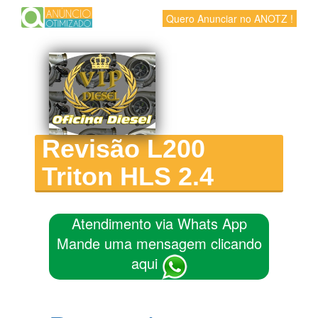
Quero Anunciar no ANOTZ !
Revisão L200
Triton HLS 2.4
Atendimento via Whats App
Mande uma mensagem clicando
aqui