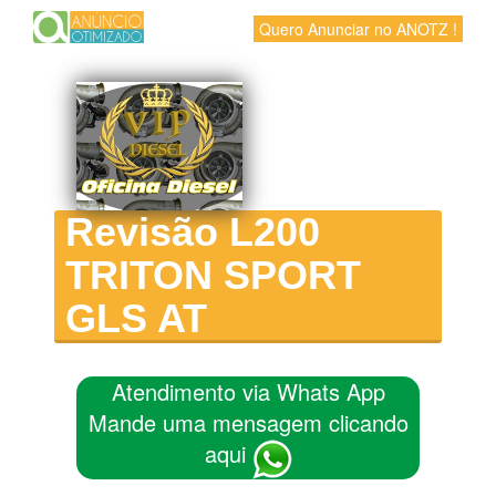
Quero Anunciar no ANOTZ !
Revisão L200
TRITON SPORT
GLS AT
Atendimento via Whats App
Mande uma mensagem clicando
aqui