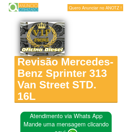
Quero Anunciar no ANOTZ !
Revisão Mercedes-
Benz Sprinter 313
Van Street STD.
16L
Atendimento via Whats App
Mande uma mensagem clicando