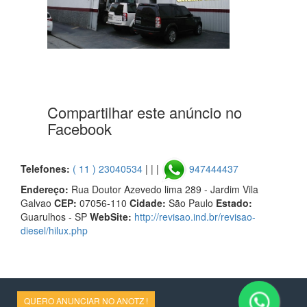
Compartilhar este anúncio no
Facebook
Telefones:
( 11 ) 23040534
| | |
947444437
Endereço:
Rua Doutor Azevedo lima 289 - Jardim Vila
Galvao
CEP:
07056-110
Cidade:
São Paulo
Estado:
Guarulhos - SP
WebSite:
http://revisao.ind.br/revisao-
diesel/hilux.php
QUERO ANUNCIAR NO ANOTZ !