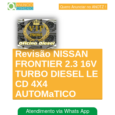
Quero Anunciar no ANOTZ !
Revisão NISSAN
FRONTIER 2.3 16V
TURBO DIESEL LE
CD 4X4
AUTOMaTICO
Atendimento via Whats App