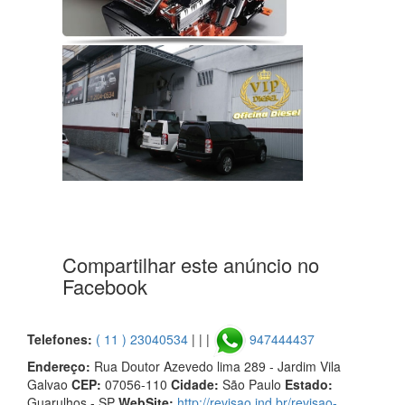
Compartilhar este anúncio no
Facebook
Telefones:
( 11 ) 23040534
| | |
947444437
Endereço:
Rua Doutor Azevedo lima 289 - Jardim Vila
Galvao
CEP:
07056-110
Cidade:
São Paulo
Estado:
Guarulhos - SP
WebSite:
http://revisao.ind.br/revisao-