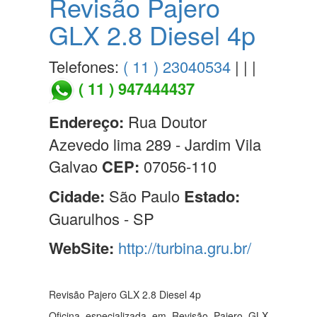
Revisão Pajero
GLX 2.8 Diesel 4p
Telefones:
( 11 ) 23040534
| | |
( 11 ) 947444437
Endereço:
Rua Doutor
Azevedo lima 289 - Jardim Vila
Galvao
CEP:
07056-110
Cidade:
São Paulo
Estado:
Guarulhos - SP
WebSite:
http://turbina.gru.br/
Revisão Pajero GLX 2.8 Diesel 4p
Oficina especializada em Revisão Pajero GLX