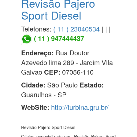
Revisão Pajero
Sport Diesel
Telefones:
( 11 ) 23040534
| | |
( 11 ) 947444437
Endereço:
Rua Doutor
Azevedo lima 289 - Jardim Vila
Galvao
CEP:
07056-110
Cidade:
São Paulo
Estado:
Guarulhos - SP
WebSite:
http://turbina.gru.br/
Revisão Pajero Sport Diesel
Oficina especializada em Revisão Pajero Sport