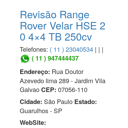
Revisão Range
Rover Velar HSE 2
0 4×4 TB 250cv
Telefones:
( 11 ) 23040534
| | |
( 11 ) 947444437
Endereço:
Rua Doutor
Azevedo lima 289 - Jardim Vila
Galvao
CEP:
07056-110
Cidade:
São Paulo
Estado:
Guarulhos - SP
WebSite: