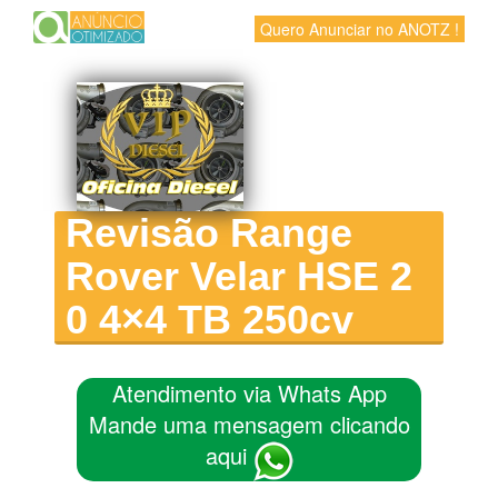
Quero Anunciar no ANOTZ !
Revisão Range
Rover Velar HSE 2
0 4×4 TB 250cv
Atendimento via Whats App
Mande uma mensagem clicando
aqui