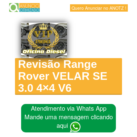
Quero Anunciar no ANOTZ !
Revisão Range
Rover VELAR SE
3.0 4×4 V6
Atendimento via Whats App
Mande uma mensagem clicando
aqui