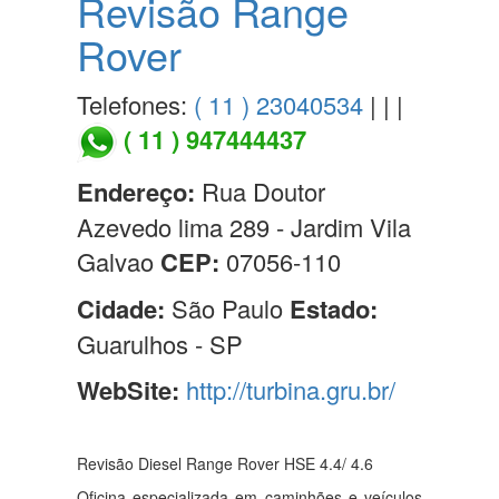
Revisão Range
Rover
Telefones:
( 11 ) 23040534
| | |
( 11 ) 947444437
Endereço:
Rua Doutor
Azevedo lima 289 - Jardim Vila
Galvao
CEP:
07056-110
Cidade:
São Paulo
Estado:
Guarulhos - SP
WebSite:
http://turbina.gru.br/
Revisão Diesel Range Rover HSE 4.4/ 4.6
Oficina especializada em caminhões e veículos