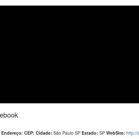
cebook
7
Endereço:
CEP:
Cidade:
São Paulo SP
Estado:
SP
WebSite:
http:/