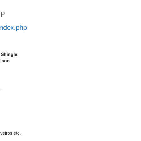
SP
index.php
 Shingle.
ilson
.
veiros etc.