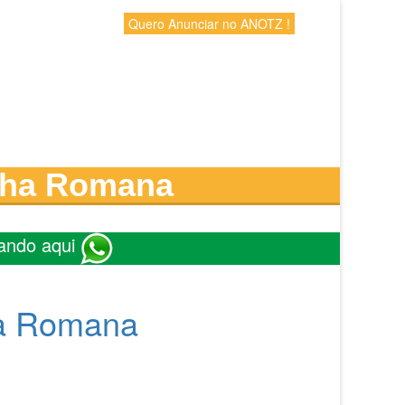
Quero Anunciar no ANOTZ !
lha Romana
ando aqui
ha Romana