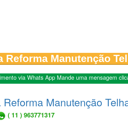
a Reforma Manutenção Te
imento via Whats App Mande uma mensagem clic
a Reforma Manutenção Tel
( 11 ) 963771317