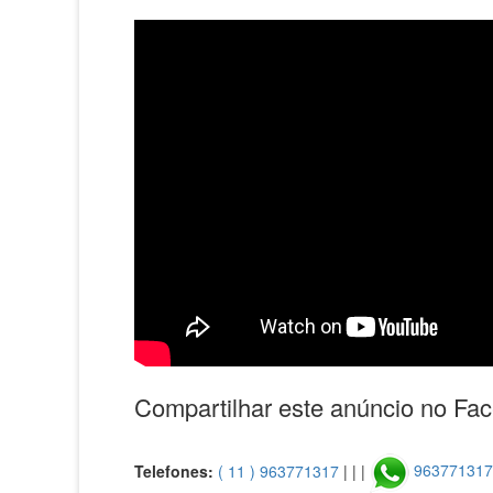
Compartilhar este anúncio no Fa
Telefones:
( 11 ) 963771317
| | |
96377131