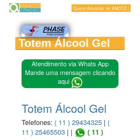
Quero Anunciar no ANOTZ !
Totem Álcool Gel
Atendimento via Whats App
Mande uma mensagem clicando
aqui
Totem Álcool Gel
Telefones:
( 11 ) 29434325
|
(
11 ) 25465503
| |
( 11 )